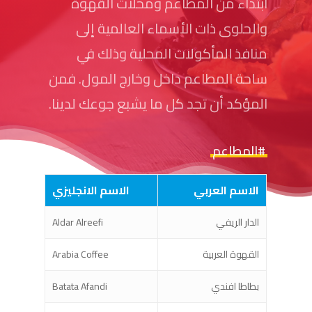
ابتداء من المطاعم ومحلات القهوة
والحلوى ذات الأسماء العالمية إلى
منافذ المأكولات المحلية وذلك في
ساحة المطاعم داخل وخارج المول. فمن
المؤكد أن تجد كل ما يشبع جوعك لدينا.
#المطاعم
الاسم العربي
الاسم الانجليزي
الدار الريفي
Aldar Alreefi
القهوة العربية
Arabia Coffee
بطاطا افندي
Batata Afandi