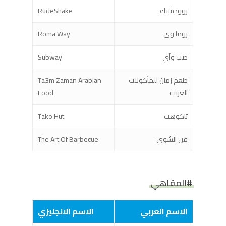
روودشيك
RudeShake
روما وي
Roma Way
صب وآي
Subway
طعم زمان للمأكولات
Ta3m Zaman Arabian
العربية
Food
، الصحة والجمال
والمطاعم
تاكوهت
Tako Hut
فن الشوي
The Art Of Barbecue
ت والسوبرماركت
أسلوب الحياة
#المقاهي
E
الاسم العربي
الاسم الانجليزي
Loc